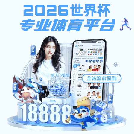
世界杯官方网页版-世界杯(中