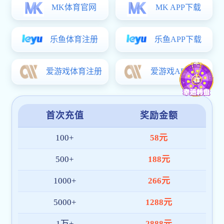
[企业要闻
[企业要闻
[企业要闻
[企业要闻
[企业要闻
[企业要闻
[企业要闻